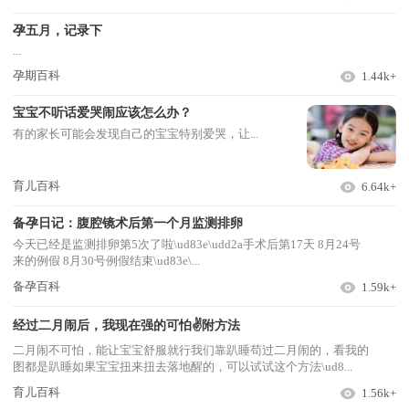
孕五月，记录下
...
孕期百科
1.44k+
宝宝不听话爱哭闹应该怎么办？
有的家长可能会发现自己的宝宝特别爱哭，让...
育儿百科
6.64k+
备孕日记：腹腔镜术后第一个月监测排卵
今天已经是监测排卵第5次了啦\ud83e\udd2a手术后第17天 8月24号
来的例假 8月30号例假结束\ud83e\...
备孕百科
1.59k+
经过二月闹后，我现在强的可怕✌️附方法
二月闹不可怕，能让宝宝舒服就行我们靠趴睡苟过二月闹的，看我的
图都是趴睡如果宝宝扭来扭去落地醒的，可以试试这个方法\ud8...
育儿百科
1.56k+