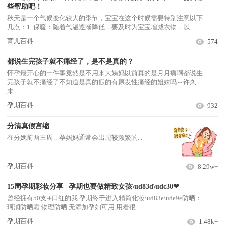
些帮助吧！
秋天是一个气候变化较大的季节，宝宝在这个时候需要特别注意以下
几点：1. 保暖：随着气温逐渐降低，要及时为宝宝增减衣物，以...
育儿百科
574
都说生完孩子就不痛经了，是不是真的？
怀孕最开心的一件事竟然是不用来大姨妈以前真的是月月痛啊都说生
完孩子就不痛经了不知道是真的假的有原发性痛经的姐妹吗～许久
未...
孕期百科
932
分清真假宫缩
在分娩前两三周，孕妈妈通常会出现较频繁的...
孕期百科
8.29w+
15周孕期彩妆分享 | 孕期也要做精致女孩\ud83d\udc30❤
曾经拥有50支➕口红的我 孕期终于进入精简化妆\ud83e\ude9e防晒：
珂润防晒霜 物理防晒 无添加孕妇可用 用着很...
孕期百科
1.48k+