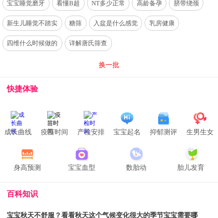
宝宝睡觉磨牙
看懂B超
NT多少正常
高龄备孕
脐带绕颈
新生儿睡觉不踏实
糖筛
入盆是什么感觉
乳房健康
四维什么时候做的
详解唐氏筛查
换一批
快捷体验
成长曲线
疫苗时间
产检安排
宝宝起名
抑郁测评
生男生女
身高预测
宝宝血型
数胎动
胎儿发育
百科知识
宝宝秋天不舒服？看看秋天这个气候变化很大的季节宝宝需要哪