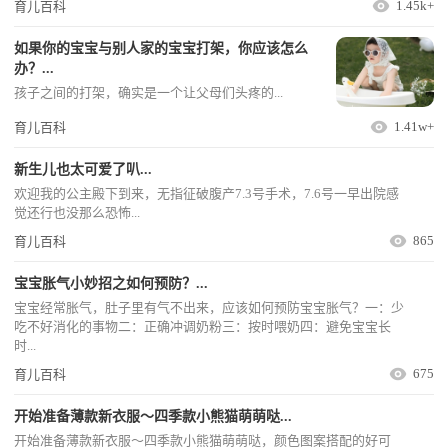
1.45k+
育儿百科
如果你的宝宝与别人家的宝宝打架，你应该怎么
办？...
孩子之间的打架，确实是一个让父母们头疼的...
1.41w+
育儿百科
新生儿也太可爱了叭...
欢迎我的公主殿下到来，无指征破腹产7.3号手术，7.6号一早出院感
觉还行也没那么恐怖...
865
育儿百科
宝宝胀气小妙招之如何预防？...
宝宝经常胀气，肚子里有气不出来，应该如何预防宝宝胀气？一：少
吃不好消化的事物二：正确冲调奶粉三：按时喂奶四：避免宝宝长
时...
675
育儿百科
开始准备薄款新衣服～四季款小熊猫萌萌哒...
开始准备薄款新衣服～四季款小熊猫萌萌哒，颜色图案搭配的好可