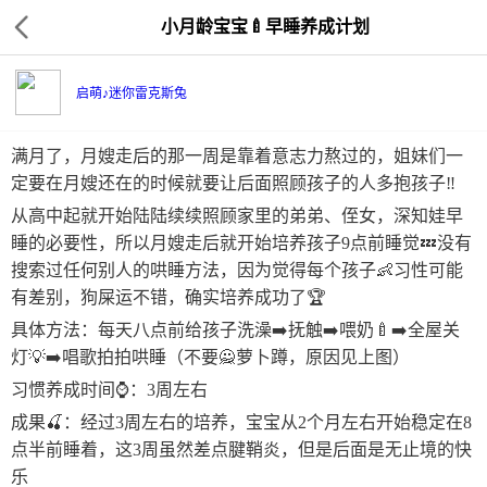
小月龄宝宝🍼早睡养成计划
启萌♪迷你雷克斯兔
满月了，月嫂走后的那一周是靠着意志力熬过的，姐妹们一
定要在月嫂还在的时候就要让后面照顾孩子的人多抱孩子‼️
从高中起就开始陆陆续续照顾家里的弟弟、侄女，深知娃早
睡的必要性，所以月嫂走后就开始培养孩子9点前睡觉💤没有
搜索过任何别人的哄睡方法，因为觉得每个孩子👶习性可能
有差别，狗屎运不错，确实培养成功了🏆
具体方法：每天八点前给孩子洗澡➡️抚触➡️喂奶🍼➡️全屋关
灯💡➡️唱歌拍拍哄睡（不要🙅萝卜蹲，原因见上图）
习惯养成时间⌚️：3周左右
成果🍒：经过3周左右的培养，宝宝从2个月左右开始稳定在8
点半前睡着，这3周虽然差点腱鞘炎，但是后面是无止境的快
乐