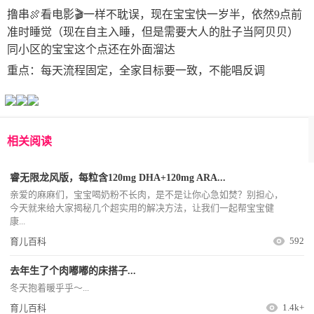
撸串🍖看电影🎬一样不耽误，现在宝宝快一岁半，依然9点前
准时睡觉（现在自主入睡，但是需要大人的肚子当阿贝贝）
同小区的宝宝这个点还在外面溜达
重点：每天流程固定，全家目标要一致，不能唱反调
相关阅读
睿无限龙风版，每粒含120mg DHA+120mg ARA...
亲爱的麻麻们，宝宝喝奶粉不长肉，是不是让你心急如焚？别担心，
今天就来给大家揭秘几个超实用的解决方法，让我们一起帮宝宝健
康...
592
育儿百科
去年生了个肉嘟嘟的床搭子...
冬天抱着暖乎乎～...
1.4k+
育儿百科