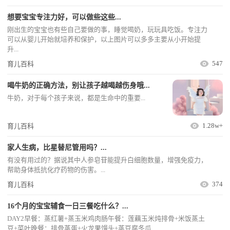
想要宝宝专注力好，可以做些这些...
刚出生的宝宝也有些自己要做的事，睡觉喝奶，玩玩具吃饭。专注力
可以从婴儿开始就培养和保护，以上图片可以多多主要从小开始提
升...
547
育儿百科
喝牛奶的正确方法，别让孩子越喝越伤身哦...
牛奶，对于每个孩子来说，都是生命中的重要...
1.28w+
育儿百科
家人生病，比星替尼管用吗？...
有没有用过的？据说其中人参皂苷能提升白细胞数量，增强免疫力，
帮助身体抵抗化疗药物的伤害。...
374
育儿百科
16个月的宝宝辅食一日三餐吃什么？...
DAY2早餐：蒸红薯+蒸玉米鸡肉肠午餐：莲藕玉米炖排骨+米饭蒸土
豆+菜叶晚餐：排骨蒸蛋+火龙果馒头+蒸豆腐冬瓜...