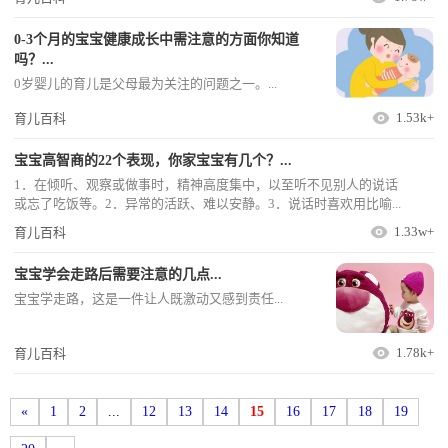
0-3个月的宝宝健康成长中需注意的方面你知道
吗？...
0岁婴儿的育儿是父母最为关注的问题之一。...
1.53k+
育儿百科
宝宝高智商的22个表现，你家宝宝有几个？...
1．在倾听、观察或做事时，精神高度集中，以至听不见别人的说话
或忘了吃饭等。2．异常的活跃、难以安静。3．说话时喜欢用比喻...
1.33w+
育儿百科
宝宝学会走路后需要注意的几点...
宝宝学走路，这是一件让人既激动又感到责任...
1.78k+
育儿百科
«
1
2
...
12
13
14
15
16
17
18
19