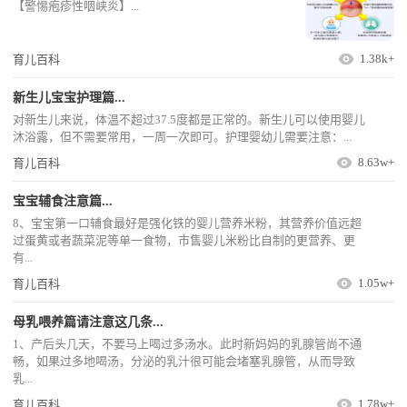
【警惕疱疹性咽峡炎】...
1.38k+
育儿百科
新生儿宝宝护理篇...
对新生儿来说，体温不超过37.5度都是正常的。新生儿可以使用婴儿
沐浴露，但不需要常用，一周一次即可。护理婴幼儿需要注意：...
8.63w+
育儿百科
宝宝辅食注意篇...
8、宝宝第一口辅食最好是强化铁的婴儿营养米粉，其营养价值远超
过蛋黄或者蔬菜泥等单一食物，市售婴儿米粉比自制的更营养、更
有...
1.05w+
育儿百科
母乳喂养篇请注意这几条...
1、产后头几天，不要马上喝过多汤水。此时新妈妈的乳腺管尚不通
畅，如果过多地喝汤，分泌的乳汁很可能会堵塞乳腺管，从而导致
乳...
1.78w+
育儿百科