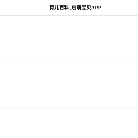
育儿百科_启萌宝贝APP