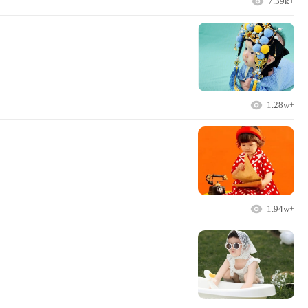
7.39k+
1.28w+
1.94w+