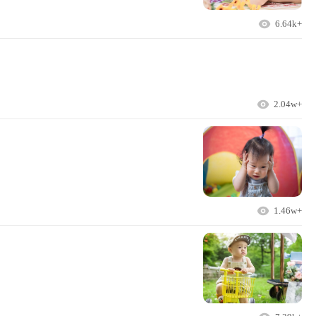
6.64k+
2.04w+
1.46w+