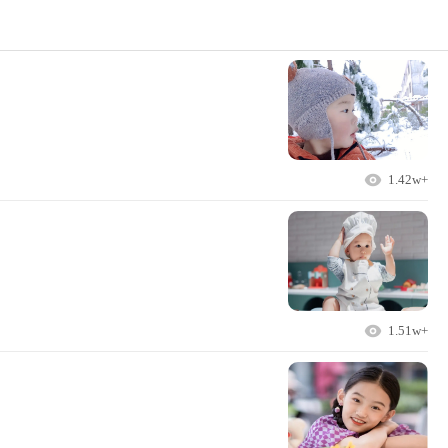
1.42w+
1.51w+