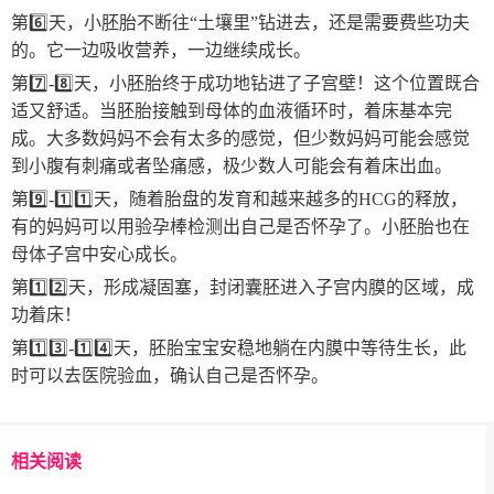
第6️⃣天，小胚胎不断往“土壤里”钻进去，还是需要费些功夫
的。它一边吸收营养，一边继续成长。
第7️⃣-8️⃣天，小胚胎终于成功地钻进了子宫壁！这个位置既合
适又舒适。当胚胎接触到母体的血液循环时，着床基本完
成。大多数妈妈不会有太多的感觉，但少数妈妈可能会感觉
到小腹有刺痛或者坠痛感，极少数人可能会有着床出血。
第9️⃣-1️⃣1️⃣天，随着胎盘的发育和越来越多的HCG的释放，
有的妈妈可以用验孕棒检测出自己是否怀孕了。小胚胎也在
母体子宫中安心成长。
第1️⃣2️⃣天，形成凝固塞，封闭囊胚进入子宫内膜的区域，成
功着床！
第1️⃣3️⃣-1️⃣4️⃣天，胚胎宝宝安稳地躺在内膜中等待生长，此
时可以去医院验血，确认自己是否怀孕。
相关阅读