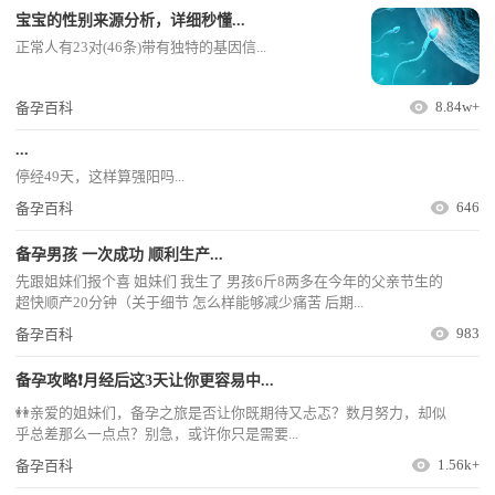
宝宝的性别来源分析，详细秒懂...
正常人有23对(46条)带有独特的基因信...
8.84w+
备孕百科
...
停经49天，这样算强阳吗...
646
备孕百科
备孕男孩 一次成功 顺利生产...
先跟姐妹们报个喜 姐妹们 我生了 男孩6斤8两多在今年的父亲节生的
超快顺产20分钟（关于细节 怎么样能够减少痛苦 后期...
983
备孕百科
备孕攻略❗月经后这3天让你更容易中...
👭亲爱的姐妹们，备孕之旅是否让你既期待又忐忑？数月努力，却似
乎总差那么一点点？别急，或许你只是需要...
1.56k+
备孕百科