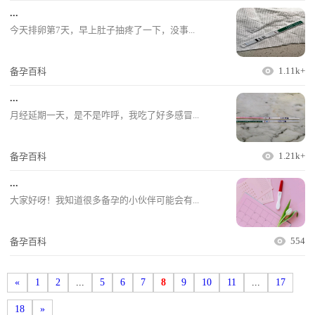
...
今天排卵第7天，早上肚子抽疼了一下，没事...
1.11k+
备孕百科
...
月经延期一天，是不是咋呼，我吃了好多感冒...
1.21k+
备孕百科
...
大家好呀！我知道很多备孕的小伙伴可能会有...
554
备孕百科
«
1
2
...
5
6
7
8
9
10
11
...
17
18
»