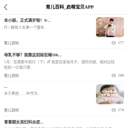
育儿百科_启萌宝贝APP
本小姐，正式满岁啦！✨...
叮✨解锁人生第一个整年...
177
育儿百科
母乳不够？我靠这招娃狂睡16h...
1月：在摸索中前行（下）🌈 我是在家坐月子，请的月嫂，相对比较
轻松～😌我只需...
166
育儿百科
...
关于黄疸……🌺作为...
174
育儿百科
青春期女孩妇科炎症...