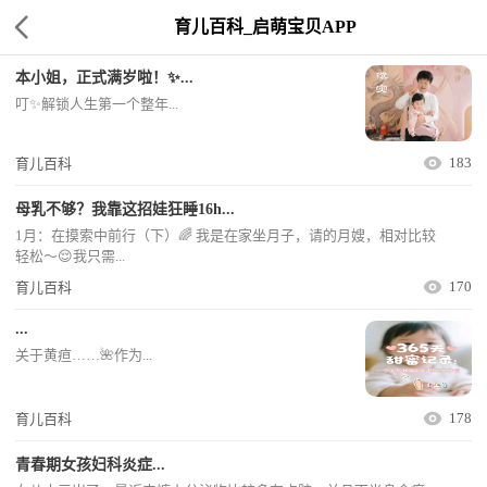
育儿百科_启萌宝贝APP
本小姐，正式满岁啦！✨...
叮✨解锁人生第一个整年...
183
育儿百科
母乳不够？我靠这招娃狂睡16h...
1月：在摸索中前行（下）🌈 我是在家坐月子，请的月嫂，相对比较
轻松～😌我只需...
170
育儿百科
...
关于黄疸……🌺作为...
178
育儿百科
青春期女孩妇科炎症...