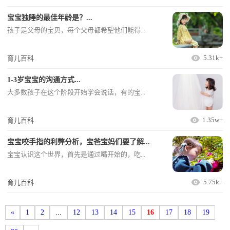
宝宝独睡的最佳年龄是？...
孩子是父母的宝贝，每个父母都希望他们能得...
5.31k+
育儿百科
1-3岁宝宝的沟通方式...
大多数孩子在这个阶段开始学会说话，有的宝...
1.35w+
育儿百科
宝宝咬手指的利弊分析，宝爸宝妈们要了解...
宝宝认识这个世界，首先是通过嘴开始的，吃...
5.75k+
育儿百科
«
1
2
...
12
13
14
15
16
17
18
19