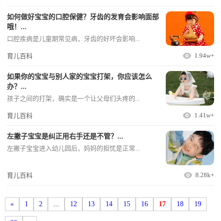
如何做好宝宝的口腔保健？牙齿的发育会影响面部
哦！...
口腔疾病是儿童期常见病，牙齿的好坏会影响...
1.94w+
育儿百科
如果你的宝宝与别人家的宝宝打架，你应该怎么
办？...
孩子之间的打架，确实是一个让父母们头疼的...
1.41w+
育儿百科
左撇子宝宝是纠正用右手还是不管？...
左撇子宝宝进入幼儿园后，妈妈的担忧是正常...
8.28k+
育儿百科
«
1
2
...
12
13
14
15
16
17
18
19